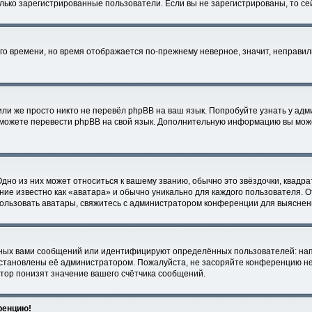
только зарегистрированные пользователи. Если вы не зарегистрированы, то с
него времени, но время отображается по-прежнему неверное, значит, неправи
ли же просто никто не перевёл phpBB на ваш язык. Попробуйте узнать у ад
ми можете перевести phpBB на свой язык. Дополнительную информацию вы мож
дно из них может относиться к вашему званию, обычно это звёздочки, квадра
ние известно как «аватара» и обычно уникально для каждого пользователя. О
спользовать аватары, свяжитесь с администратором конференции для выяснен
ных вами сообщений или идентифицируют определённых пользователей: нап
установлены её администратором. Пожалуйста, не засоряйте конференцию не
тор понизят значение вашего счётчика сообщений.
еренцию!