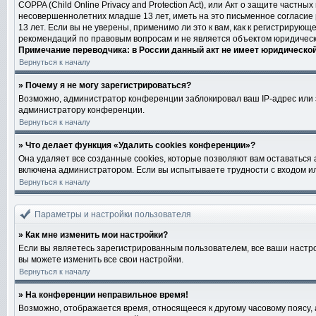
COPPA (Child Online Privacy and Protection Act), или Акт о защите част
несовершеннолетних младше 13 лет, иметь на это письменное согласие
13 лет. Если вы не уверены, применимо ли это к вам, как к регистриру
рекомендаций по правовым вопросам и не является объектом юридическ
Примечание переводчика: в России данный акт не имеет юридическо
Вернуться к началу
» Почему я не могу зарегистрироваться?
Возможно, администратор конференции заблокировал ваш IP-адрес или з
администратору конференции.
Вернуться к началу
» Что делает функция «Удалить cookies конференции»?
Она удаляет все созданные cookies, которые позволяют вам оставаться
включена администратором. Если вы испытываете трудности с входом ил
Вернуться к началу
Параметры и настройки пользователя
» Как мне изменить мои настройки?
Если вы являетесь зарегистрированным пользователем, все ваши настро
вы можете изменить все свои настройки.
Вернуться к началу
» На конференции неправильное время!
Возможно, отображается время, относящееся к другому часовому поясу, а н