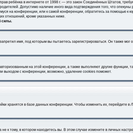
ных прав ребёнка в интернете от 1998 г. — это закон Соединённых Штатов, тр
 родителей. Допустимо наличие иного вида подтверждения того, что опеку
ющемуся на конференции, или к самой конференции, обратитесь за помощью к ю
их отношений, кроме указанных ниже.
й силы.
апретил имя, под которым вы пытаетесь зарегистрироваться. Он также мог 
 авторизованным на этой конференции, а также выполняют другие функции, т
и выходом с конференции, возможно, удаление cookies поможет.
йки хранятся в базе данных конференции. Чтобы изменить их, перейдите в
Л
е к тому, в котором находитесь вы. В этом случае измените в личных настройк