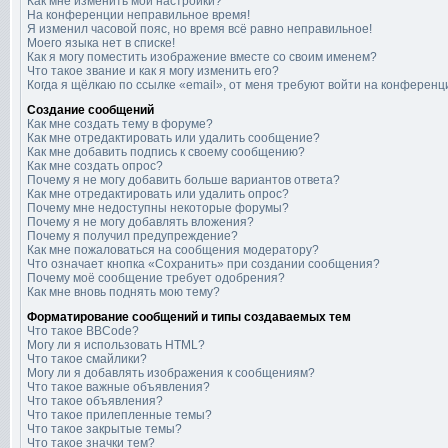
Как мне изменить мои настройки?
На конференции неправильное время!
Я изменил часовой пояс, но время всё равно неправильное!
Моего языка нет в списке!
Как я могу поместить изображение вместе со своим именем?
Что такое звание и как я могу изменить его?
Когда я щёлкаю по ссылке «email», от меня требуют войти на конференц
Создание сообщений
Как мне создать тему в форуме?
Как мне отредактировать или удалить сообщение?
Как мне добавить подпись к своему сообщению?
Как мне создать опрос?
Почему я не могу добавить больше вариантов ответа?
Как мне отредактировать или удалить опрос?
Почему мне недоступны некоторые форумы?
Почему я не могу добавлять вложения?
Почему я получил предупреждение?
Как мне пожаловаться на сообщения модератору?
Что означает кнопка «Сохранить» при создании сообщения?
Почему моё сообщение требует одобрения?
Как мне вновь поднять мою тему?
Форматирование сообщений и типы создаваемых тем
Что такое BBCode?
Могу ли я использовать HTML?
Что такое смайлики?
Могу ли я добавлять изображения к сообщениям?
Что такое важные объявления?
Что такое объявления?
Что такое прилепленные темы?
Что такое закрытые темы?
Что такое значки тем?