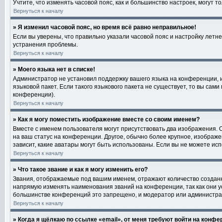
Учтите, что изменять часовой пояс, как и большинство настроек, могут 
Вернуться к началу
» Я изменил часовой пояс, но время всё равно неправильное!
Если вы уверены, что правильно указали часовой пояс и настройку лет
устранения проблемы.
Вернуться к началу
» Моего языка нет в списке!
Администратор не установил поддержку вашего языка на конференции, и
языковой пакет. Если такого языкового пакета не существует, то вы са
конференции).
Вернуться к началу
» Как я могу поместить изображение вместе со своим именем?
Вместе с именем пользователя могут присутствовать два изображения. О
на ваш статус на конференции. Другое, обычно более крупное, изображе
зависит, какие аватары могут быть использованы. Если вы не можете и
Вернуться к началу
» Что такое звание и как я могу изменить его?
Звания, отображаемые под вашим именем, отражают количество создан
напрямую изменять наименования званий на конференции, так как они 
большинстве конференций это запрещено, и модератор или администра
Вернуться к началу
» Когда я щёлкаю по ссылке «email», от меня требуют войти на конф