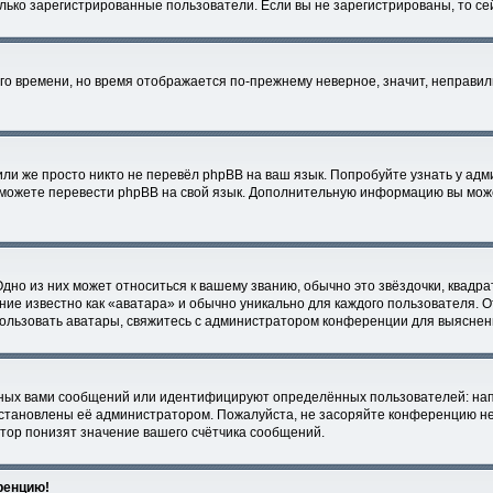
только зарегистрированные пользователи. Если вы не зарегистрированы, то с
него времени, но время отображается по-прежнему неверное, значит, неправи
ли же просто никто не перевёл phpBB на ваш язык. Попробуйте узнать у ад
ми можете перевести phpBB на свой язык. Дополнительную информацию вы мож
дно из них может относиться к вашему званию, обычно это звёздочки, квадра
ние известно как «аватара» и обычно уникально для каждого пользователя. О
спользовать аватары, свяжитесь с администратором конференции для выяснен
ных вами сообщений или идентифицируют определённых пользователей: нап
установлены её администратором. Пожалуйста, не засоряйте конференцию не
тор понизят значение вашего счётчика сообщений.
еренцию!