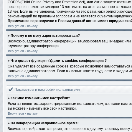
COPPA (Child Online Privacy and Protection Act), или Акт о защите част
несовершеннолетних младше 13 лет, иметь на это письменное согласие
13 лет. Если вы не уверены, применимо ли это к вам, как к регистриру
рекомендаций по правовым вопросам и не является объектом юридическ
Примечание переводчика: в России данный акт не имеет юридическо
Вернуться к началу
» Почему я не могу зарегистрироваться?
Возможно, администратор конференции заблокировал ваш IP-адрес или з
администратору конференции.
Вернуться к началу
» Что делает функция «Удалить cookies конференции»?
Она удаляет все созданные cookies, которые позволяют вам оставаться
включена администратором. Если вы испытываете трудности с входом ил
Вернуться к началу
Параметры и настройки пользователя
» Как мне изменить мои настройки?
Если вы являетесь зарегистрированным пользователем, все ваши настро
вы можете изменить все свои настройки.
Вернуться к началу
» На конференции неправильное время!
Возможно, отображается время, относящееся к другому часовому поясу, а н