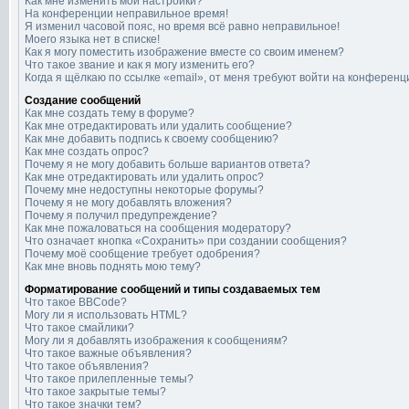
Как мне изменить мои настройки?
На конференции неправильное время!
Я изменил часовой пояс, но время всё равно неправильное!
Моего языка нет в списке!
Как я могу поместить изображение вместе со своим именем?
Что такое звание и как я могу изменить его?
Когда я щёлкаю по ссылке «email», от меня требуют войти на конференц
Создание сообщений
Как мне создать тему в форуме?
Как мне отредактировать или удалить сообщение?
Как мне добавить подпись к своему сообщению?
Как мне создать опрос?
Почему я не могу добавить больше вариантов ответа?
Как мне отредактировать или удалить опрос?
Почему мне недоступны некоторые форумы?
Почему я не могу добавлять вложения?
Почему я получил предупреждение?
Как мне пожаловаться на сообщения модератору?
Что означает кнопка «Сохранить» при создании сообщения?
Почему моё сообщение требует одобрения?
Как мне вновь поднять мою тему?
Форматирование сообщений и типы создаваемых тем
Что такое BBCode?
Могу ли я использовать HTML?
Что такое смайлики?
Могу ли я добавлять изображения к сообщениям?
Что такое важные объявления?
Что такое объявления?
Что такое прилепленные темы?
Что такое закрытые темы?
Что такое значки тем?