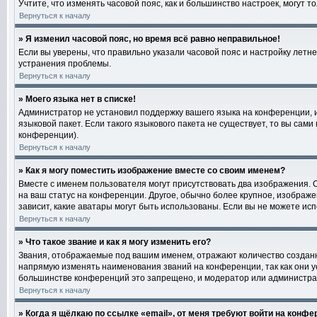
Учтите, что изменять часовой пояс, как и большинство настроек, могут 
Вернуться к началу
» Я изменил часовой пояс, но время всё равно неправильное!
Если вы уверены, что правильно указали часовой пояс и настройку лет
устранения проблемы.
Вернуться к началу
» Моего языка нет в списке!
Администратор не установил поддержку вашего языка на конференции, и
языковой пакет. Если такого языкового пакета не существует, то вы са
конференции).
Вернуться к началу
» Как я могу поместить изображение вместе со своим именем?
Вместе с именем пользователя могут присутствовать два изображения. О
на ваш статус на конференции. Другое, обычно более крупное, изображе
зависит, какие аватары могут быть использованы. Если вы не можете и
Вернуться к началу
» Что такое звание и как я могу изменить его?
Звания, отображаемые под вашим именем, отражают количество создан
напрямую изменять наименования званий на конференции, так как они 
большинстве конференций это запрещено, и модератор или администра
Вернуться к началу
» Когда я щёлкаю по ссылке «email», от меня требуют войти на конф