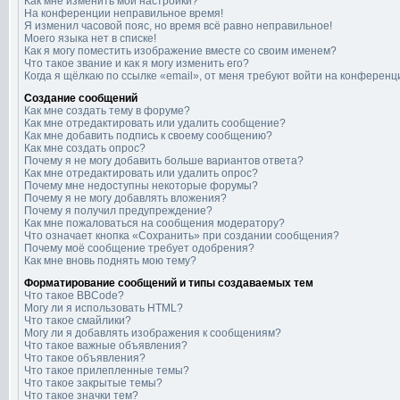
Как мне изменить мои настройки?
На конференции неправильное время!
Я изменил часовой пояс, но время всё равно неправильное!
Моего языка нет в списке!
Как я могу поместить изображение вместе со своим именем?
Что такое звание и как я могу изменить его?
Когда я щёлкаю по ссылке «email», от меня требуют войти на конференц
Создание сообщений
Как мне создать тему в форуме?
Как мне отредактировать или удалить сообщение?
Как мне добавить подпись к своему сообщению?
Как мне создать опрос?
Почему я не могу добавить больше вариантов ответа?
Как мне отредактировать или удалить опрос?
Почему мне недоступны некоторые форумы?
Почему я не могу добавлять вложения?
Почему я получил предупреждение?
Как мне пожаловаться на сообщения модератору?
Что означает кнопка «Сохранить» при создании сообщения?
Почему моё сообщение требует одобрения?
Как мне вновь поднять мою тему?
Форматирование сообщений и типы создаваемых тем
Что такое BBCode?
Могу ли я использовать HTML?
Что такое смайлики?
Могу ли я добавлять изображения к сообщениям?
Что такое важные объявления?
Что такое объявления?
Что такое прилепленные темы?
Что такое закрытые темы?
Что такое значки тем?