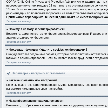
COPPA (Child Online Privacy and Protection Act), или Акт о защите част
несовершеннолетних младше 13 лет, иметь на это письменное согласие
13 лет. Если вы не уверены, применимо ли это к вам, как к регистриру
рекомендаций по правовым вопросам и не является объектом юридическ
Примечание переводчика: в России данный акт не имеет юридическо
Вернуться к началу
» Почему я не могу зарегистрироваться?
Возможно, администратор конференции заблокировал ваш IP-адрес или з
администратору конференции.
Вернуться к началу
» Что делает функция «Удалить cookies конференции»?
Она удаляет все созданные cookies, которые позволяют вам оставаться
включена администратором. Если вы испытываете трудности с входом ил
Вернуться к началу
Параметры и настройки пользователя
» Как мне изменить мои настройки?
Если вы являетесь зарегистрированным пользователем, все ваши настро
вы можете изменить все свои настройки.
Вернуться к началу
» На конференции неправильное время!
Возможно, отображается время, относящееся к другому часовому поясу, а н