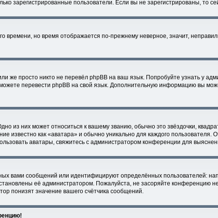
только зарегистрированные пользователи. Если вы не зарегистрированы, то с
него времени, но время отображается по-прежнему неверное, значит, неправи
ли же просто никто не перевёл phpBB на ваш язык. Попробуйте узнать у ад
ми можете перевести phpBB на свой язык. Дополнительную информацию вы мож
дно из них может относиться к вашему званию, обычно это звёздочки, квадра
ние известно как «аватара» и обычно уникально для каждого пользователя. О
спользовать аватары, свяжитесь с администратором конференции для выяснен
ных вами сообщений или идентифицируют определённых пользователей: нап
установлены её администратором. Пожалуйста, не засоряйте конференцию не
тор понизят значение вашего счётчика сообщений.
еренцию!