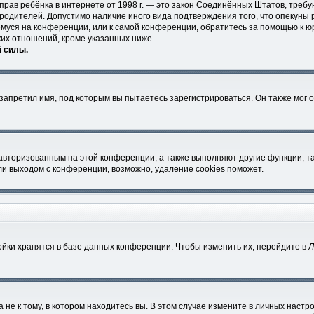
ных прав ребёнка в интернете от 1998 г. — это закон Соединённых Штатов, тр
 родителей. Допустимо наличие иного вида подтверждения того, что опеку
ющемуся на конференции, или к самой конференции, обратитесь за помощью к ю
их отношений, кроме указанных ниже.
й силы.
апретил имя, под которым вы пытаетесь зарегистрироваться. Он также мог 
 авторизованным на этой конференции, а также выполняют другие функции, т
и выходом с конференции, возможно, удаление cookies поможет.
йки хранятся в базе данных конференции. Чтобы изменить их, перейдите в
Л
е к тому, в котором находитесь вы. В этом случае измените в личных настройк