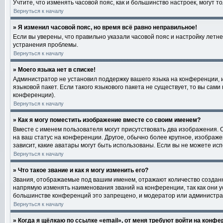
Учтите, что изменять часовой пояс, как и большинство настроек, могут 
Вернуться к началу
» Я изменил часовой пояс, но время всё равно неправильное!
Если вы уверены, что правильно указали часовой пояс и настройку лет
устранения проблемы.
Вернуться к началу
» Моего языка нет в списке!
Администратор не установил поддержку вашего языка на конференции, и
языковой пакет. Если такого языкового пакета не существует, то вы са
конференции).
Вернуться к началу
» Как я могу поместить изображение вместе со своим именем?
Вместе с именем пользователя могут присутствовать два изображения. О
на ваш статус на конференции. Другое, обычно более крупное, изображе
зависит, какие аватары могут быть использованы. Если вы не можете и
Вернуться к началу
» Что такое звание и как я могу изменить его?
Звания, отображаемые под вашим именем, отражают количество создан
напрямую изменять наименования званий на конференции, так как они 
большинстве конференций это запрещено, и модератор или администра
Вернуться к началу
» Когда я щёлкаю по ссылке «email», от меня требуют войти на конф