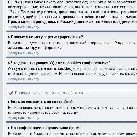
COPPA (Child Online Privacy and Protection Act), или Акт о защите част
несовершеннолетних младше 13 лет, иметь на это письменное согласие
13 лет. Если вы не уверены, применимо ли это к вам, как к регистриру
рекомендаций по правовым вопросам и не является объектом юридическ
Примечание переводчика: в России данный акт не имеет юридическо
Вернуться к началу
» Почему я не могу зарегистрироваться?
Возможно, администратор конференции заблокировал ваш IP-адрес или з
администратору конференции.
Вернуться к началу
» Что делает функция «Удалить cookies конференции»?
Она удаляет все созданные cookies, которые позволяют вам оставаться
включена администратором. Если вы испытываете трудности с входом ил
Вернуться к началу
Параметры и настройки пользователя
» Как мне изменить мои настройки?
Если вы являетесь зарегистрированным пользователем, все ваши настро
вы можете изменить все свои настройки.
Вернуться к началу
» На конференции неправильное время!
Возможно, отображается время, относящееся к другому часовому поясу, а н