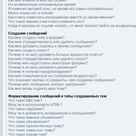
Как мне изменить мои настройки?
На конференции неправильное время!
Я изменил часовой пояс, но время всё равно неправильное!
Моего языка нет в списке!
Как я могу поместить изображение вместе со своим именем?
Что такое звание и как я могу изменить его?
Когда я щёлкаю по ссылке «email», от меня требуют войти на конференц
Создание сообщений
Как мне создать тему в форуме?
Как мне отредактировать или удалить сообщение?
Как мне добавить подпись к своему сообщению?
Как мне создать опрос?
Почему я не могу добавить больше вариантов ответа?
Как мне отредактировать или удалить опрос?
Почему мне недоступны некоторые форумы?
Почему я не могу добавлять вложения?
Почему я получил предупреждение?
Как мне пожаловаться на сообщения модератору?
Что означает кнопка «Сохранить» при создании сообщения?
Почему моё сообщение требует одобрения?
Как мне вновь поднять мою тему?
Форматирование сообщений и типы создаваемых тем
Что такое BBCode?
Могу ли я использовать HTML?
Что такое смайлики?
Могу ли я добавлять изображения к сообщениям?
Что такое важные объявления?
Что такое объявления?
Что такое прилепленные темы?
Что такое закрытые темы?
Что такое значки тем?