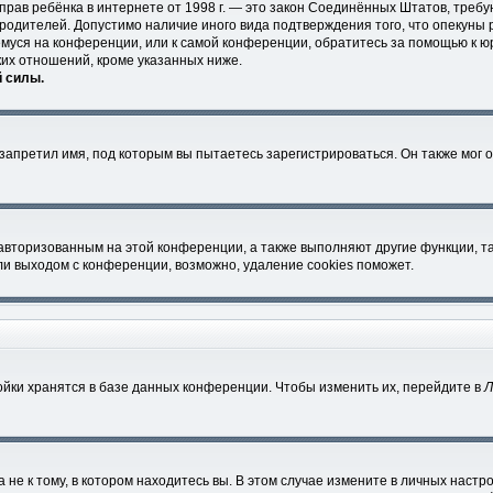
ных прав ребёнка в интернете от 1998 г. — это закон Соединённых Штатов, тр
 родителей. Допустимо наличие иного вида подтверждения того, что опеку
ющемуся на конференции, или к самой конференции, обратитесь за помощью к ю
их отношений, кроме указанных ниже.
й силы.
апретил имя, под которым вы пытаетесь зарегистрироваться. Он также мог 
 авторизованным на этой конференции, а также выполняют другие функции, т
и выходом с конференции, возможно, удаление cookies поможет.
йки хранятся в базе данных конференции. Чтобы изменить их, перейдите в
Л
е к тому, в котором находитесь вы. В этом случае измените в личных настройк