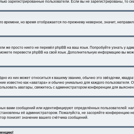
только зарегистрированные пользователи. Если вы не зарегистрированы, то с
него времени, но время отображается по-прежнему неверное, значит, неправи
ли же просто никто не перевёл phpBB на ваш язык. Попробуйте узнать у ад
ми можете перевести phpBB на свой язык. Дополнительную информацию вы мож
дно из них может относиться к вашему званию, обычно это звёздочки, квадра
ние известно как «аватара» и обычно уникально для каждого пользователя. О
спользовать аватары, свяжитесь с администратором конференции для выяснен
ных вами сообщений или идентифицируют определённых пользователей: нап
установлены её администратором. Пожалуйста, не засоряйте конференцию не
тор понизят значение вашего счётчика сообщений.
еренцию!