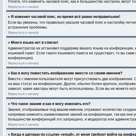
Учтите, что изменять часовой пояс, как и большинство настроек, могут 
Вернуться к началу
» Я изменил часовой пояс, но время всё равно неправильное!
Если вы уверены, что правильно указали часовой пояс и настройку лет
устранения проблемы.
Вернуться к началу
» Моего языка нет в списке!
Администратор не установил поддержку вашего языка на конференции, и
языковой пакет. Если такого языкового пакета не существует, то вы са
конференции).
Вернуться к началу
» Как я могу поместить изображение вместе со своим именем?
Вместе с именем пользователя могут присутствовать два изображения. О
на ваш статус на конференции. Другое, обычно более крупное, изображе
зависит, какие аватары могут быть использованы. Если вы не можете и
Вернуться к началу
» Что такое звание и как я могу изменить его?
Звания, отображаемые под вашим именем, отражают количество создан
напрямую изменять наименования званий на конференции, так как они 
большинстве конференций это запрещено, и модератор или администра
Вернуться к началу
» Когда я щёлкаю по ссылке «email», от меня требуют войти на конф