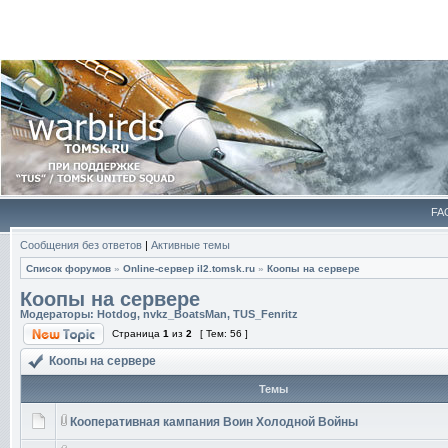
FA
Сообщения без ответов
|
Активные темы
Список форумов
»
Online-cервер il2.tomsk.ru
»
Коопы на сервере
Коопы на сервере
Модераторы:
Hotdog
,
nvkz_BoatsMan
,
TUS_Fenritz
Страница
1
из
2
[ Тем: 56 ]
Коопы на сервере
Темы
Кооперативная кампания Воин Холодной Войны