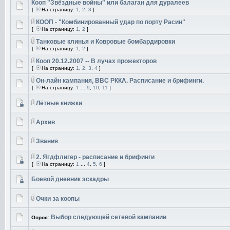
Кооп "Звёздные войны" или балаган для дуралеев
[
На страницу:
1
,
2
,
3
]
КООП - "Комбинированный удар по порту Расин"
[
На страницу:
1
,
2
]
Танковые клинья и Ковровые бомбардировки
[
На страницу:
1
,
2
]
Кооп 20.12.2007 -- В лучах прожекторов
[
На страницу:
1
,
2
,
3
,
4
]
Он-лайн кампания, ВВС РККА. Расписание и брифинги.
[
На страницу:
1
...
9
,
10
,
11
]
Лётные книжки
Архив
Звания
2. Ягдфлигер - расписание и брифинги
[
На страницу:
1
...
4
,
5
,
6
]
Боевой дневник эскадры
Очки за коопы
Выбор следующей сетевой кампании
Опрос: