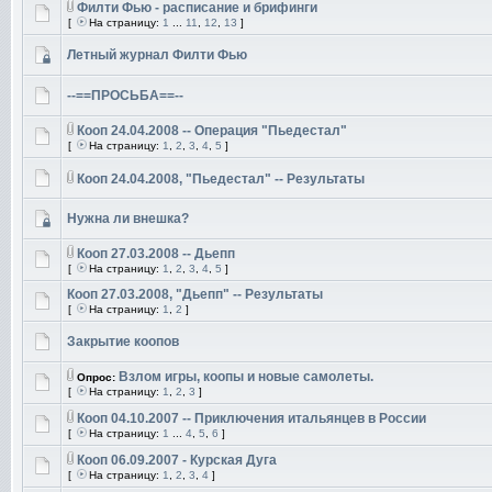
Филти Фью - расписание и брифинги
[
На страницу:
1
...
11
,
12
,
13
]
Летный журнал Филти Фью
--==ПРОСЬБА==--
Кооп 24.04.2008 -- Операция "Пьедестал"
[
На страницу:
1
,
2
,
3
,
4
,
5
]
Кооп 24.04.2008, "Пьедестал" -- Результаты
Нужна ли внешка?
Кооп 27.03.2008 -- Дьепп
[
На страницу:
1
,
2
,
3
,
4
,
5
]
Кооп 27.03.2008, "Дьепп" -- Результаты
[
На страницу:
1
,
2
]
Закрытие коопов
Взлом игры, коопы и новые самолеты.
Опрос:
[
На страницу:
1
,
2
,
3
]
Кооп 04.10.2007 -- Приключения итальянцев в России
[
На страницу:
1
...
4
,
5
,
6
]
Кооп 06.09.2007 - Курская Дуга
[
На страницу:
1
,
2
,
3
,
4
]