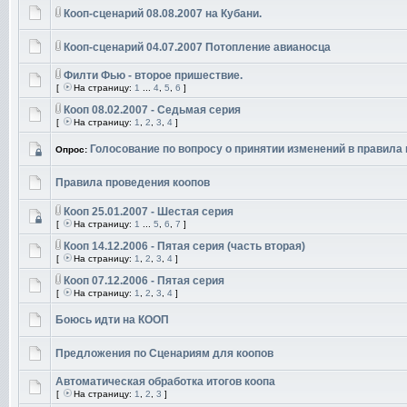
Кооп-сценарий 08.08.2007 на Кубани.
Кооп-сценарий 04.07.2007 Потопление авианосца
Филти Фью - второе пришествие.
[
На страницу:
1
...
4
,
5
,
6
]
Кооп 08.02.2007 - Седьмая серия
[
На страницу:
1
,
2
,
3
,
4
]
Голосование по вопросу о принятии изменений в правила
Опрос:
Правила проведения коопов
Кооп 25.01.2007 - Шестая серия
[
На страницу:
1
...
5
,
6
,
7
]
Кооп 14.12.2006 - Пятая серия (часть вторая)
[
На страницу:
1
,
2
,
3
,
4
]
Кооп 07.12.2006 - Пятая серия
[
На страницу:
1
,
2
,
3
,
4
]
Боюсь идти на КООП
Предложения по Сценариям для коопов
Автоматическая обработка итогов коопа
[
На страницу:
1
,
2
,
3
]