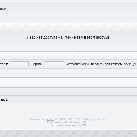
ения
У вас нет доступа на чтение тем в этом форуме.
теля:
Пароль:
Автоматически входить при каждом посеще
ти: 1
Powered by
phpBB
© 2000, 2002, 2005, 2007 phpBB Group.
Designed by
STSoftware
for
PTF
.
Русская поддержка phpBB