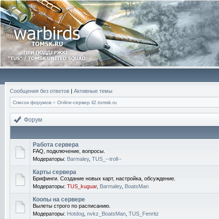
Сообщения без ответов
|
Активные темы
Список форумов
»
Online-cервер il2.tomsk.ru
Форум
Работа сервера
FAQ, подключение, вопросы.
Модераторы:
Barmaley
,
TUS_--troll--
Карты сервера
Брифинги. Создание новых карт, настройка, обсуждение.
Модераторы:
TUS_kuguar
,
Barmaley
,
BoatsMan
Коопы на сервере
Вылеты строго по расписанию.
Модераторы:
Hotdog
,
nvkz_BoatsMan
,
TUS_Fenritz