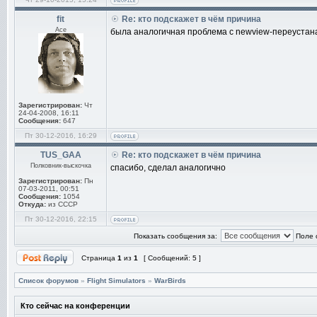
fit
Re: кто подскажет в чём причина
Ace
была аналогичная проблема с newview-переустан
Зарегистрирован:
Чт
24-04-2008, 16:11
Сообщения:
647
Пт 30-12-2016, 16:29
TUS_GAA
Re: кто подскажет в чём причина
Полковник-выскочка
спасибо, сделал аналогично
Зарегистрирован:
Пн
07-03-2011, 00:51
Сообщения:
1054
Откуда:
из СССР
Пт 30-12-2016, 22:15
Показать сообщения за:
Поле 
Страница
1
из
1
[ Сообщений: 5 ]
Список форумов
»
Flight Simulators
»
WarBirds
Кто сейчас на конференции