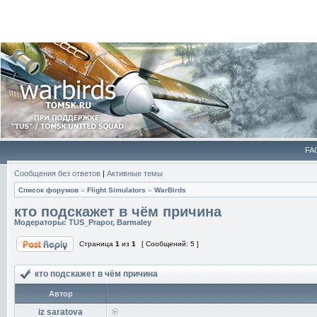
FA
Сообщения без ответов
|
Активные темы
Список форумов
»
Flight Simulators
»
WarBirds
кто подскажет в чём причина
Модераторы:
TUS_Prapor
,
Barmaley
Страница
1
из
1
[ Сообщений: 5 ]
кто подскажет в чём причина
Автор
iz saratova