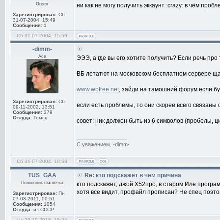
Green
ни как не могу получить эккаунт :crazy: в чём проб
Зарегистрирован:
Сб
31-07-2004, 15:49
Сообщения:
1
Сб 31-07-2004, 15:59
-dimm-
Ace
ЭЭЭ, а где вы его хотите получить? Если речь про 
ВБ летатют на московском бесплатном сервере щас
www.wbfree.net
, зайди на тамошний форум если бу
Зарегистрирован:
Сб
если есть проблемы, то они скорее всего связаны 
09-11-2002, 13:51
Сообщения:
379
Откуда:
Томск
совет: ник должен быть из 6 символов (пробелы, 
_________________
С уважением, -dimm-
Сб 31-07-2004, 19:53
TUS_GAA
Re: кто подскажет в чём причина
Полковник-выскочка
кто подскажет, джой Х52про, в старом Иле програ
хотя все видит, профайл прописан? Не спец поэто
Зарегистрирован:
Пн
07-03-2011, 00:51
Сообщения:
1054
Откуда:
из СССР
Чт 29-10-2015, 15:24