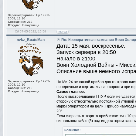
Зарегистрирован:
Ср 19-03-
2008, 12:10
Сообщения:
212
Откуда:
Новокузнецк
Сб 07-05-2022, 15:59
nvkz_BoatsMan
Re: Кооперативная кампания Воин Холо
Veteran
Дата: 15 мая, воскресенье.
Запуск сервера в 20:50
Начало в 21:00
Воин Холодной Войны - Мисси
Описание выше немного испр
Зарегистрирован:
Ср 19-03-
На Ми-24 основной прибор для контроля висе
2008, 12:10
поперечные и вертикальные скорости при гор
Сообщения:
212
Откуда:
Новокузнецк
Самое главное.
После выстреливания ПТУР, если не удается
сторону с относительно постоянной угловой 
марки оператором на цели. Прибор наблюдени
20°.
Если скорость отворота приближается к 10 
сигнальном табло (5) над индикатором висен
Вложение: