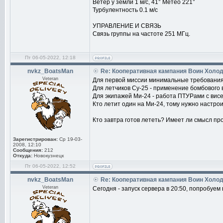
Ветер у земли 1 м/с, 41° Метео 221°
Турбулентность 0.1 м/с
УПРАВЛЕНИЕ И СВЯЗЬ
Связь группы на частоте 251 МГц.
Пт 06-05-2022, 12:18
nvkz_BoatsMan
Re: Кооперативная кампания Воин Холо
Veteran
Для первой миссии минимальные требования
Для летчиков Су-25 - применение бомбового
Для экипажей Ми-24 - работа ПТУРами с вис
Кто летит один на Ми-24, тому нужно настро
Кто завтра готов лететь? Имеет ли смысл пр
Зарегистрирован:
Ср 19-03-
2008, 12:10
Сообщения:
212
Откуда:
Новокузнецк
Пт 06-05-2022, 12:52
nvkz_BoatsMan
Re: Кооперативная кампания Воин Холо
Veteran
Сегодня - запуск сервера в 20:50, попробуе