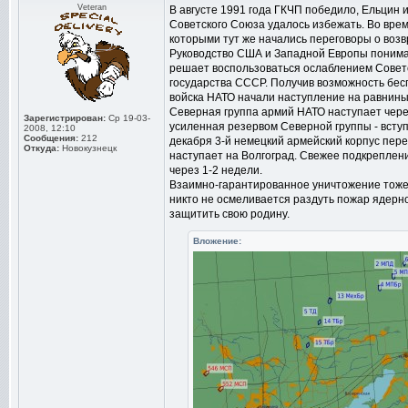
Veteran
В августе 1991 года ГКЧП победило, Ельцин 
Советского Союза удалось избежать. Во врем
которыми тут же начались переговоры о возв
Руководство США и Западной Европы понимая
решает воспользоваться ослаблением Советс
государства СССР. Получив возможность бесп
войска НАТО начали наступление на равнины
Северная группа армий НАТО наступает чере
Зарегистрирован:
Ср 19-03-
усиленная резервом Северной группы - вступи
2008, 12:10
Сообщения:
212
декабря 3-й немецкий армейский корпус перес
Откуда:
Новокузнецк
наступает на Волгоград. Свежее подкреплен
через 1-2 недели.
Взаимно-гарантированное уничтожение тоже 
никто не осмеливается раздуть пожар ядерно
защитить свою родину.
Вложение: