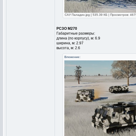
САУ Паладин.jpg [ 535.39 КБ | Просмотров: 467
РСЗО М270
Габаритные размеры:
длина (по корпусу), м: 6.9
ширина, м: 2.97
высота, м: 2.6
Вложение: