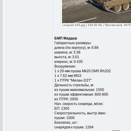
Leopard 2A4.jpg [ 434.95 КБ | Просмотров: 4675
БМП Мардер
Габаритные размеры:
длина (по корпусу), м: 6.88
ширина, м: 3.38
высота, м: 3.01
клиренс, м: 0.435
Вооружение:
1 х 20-мм пушка Mk20 DM5 Rh202
1 х 7.62-мм MG3
1 х ПТРК "Милан-2/2Т"
Дальность стрельбы, м:
из пушки максимальная: 1500
из пушки эффективная: 600-800
из ПТРК: 2000
Нач. скорость снаряда, м/сек:
БП: 1300
Скорострельность, выстр./мин:
пушки: 1000
Боезапас, шт:
снарядов к пушке: 1284