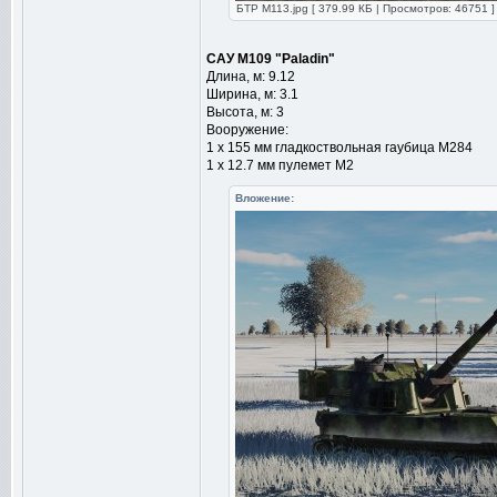
БТР М113.jpg [ 379.99 КБ | Просмотров: 46751 ]
САУ M109 "Paladin"
Длина, м: 9.12
Ширина, м: 3.1
Высота, м: 3
Вооружение:
1 х 155 мм гладкоствольная гаубица M284
1 х 12.7 мм пулемет М2
Вложение: