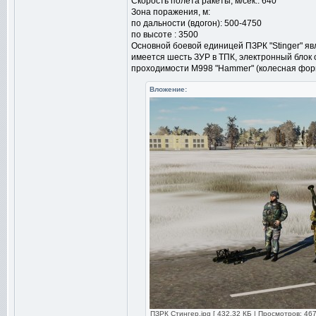
Скорость полета ракеты, м/сек.: 640
Зона поражения, м:
по дальности (вдогон): 500-4750
по высоте : 3500
Основной боевой единицей ПЗРК "Stinger" яв
имеется шесть ЗУР в ТПК, электронный блок
проходимости M998 "Hammer" (колесная форм
Вложение:
ПЗРК Стингер.jpg [ 432.32 КБ | Просмотров: 467