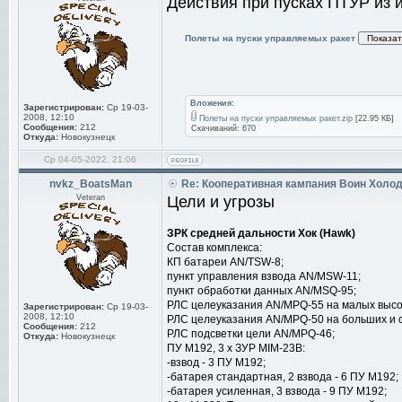
Действия при пусках ПТУР из 
Полеты на пуски управляемых ракет
Вложения:
Зарегистрирован:
Ср 19-03-
2008, 12:10
Полеты на пуски управляемых ракет.zip
[22.95 КБ]
Сообщения:
212
Скачиваний: 670
Откуда:
Новокузнецк
Ср 04-05-2022, 21:06
nvkz_BoatsMan
Re: Кооперативная кампания Воин Холо
Veteran
Цели и угрозы
ЗРК средней дальности Хок (Hawk)
Состав комплекса:
КП батареи AN/TSW-8;
пункт управления взвода AN/MSW-11;
пункт обработки данных AN/MSQ-95;
РЛС целеуказания AN/MPQ-55 на малых высо
Зарегистрирован:
Ср 19-03-
2008, 12:10
РЛС целеуказания AN/MPQ-50 на больших и 
Сообщения:
212
РЛС подсветки цели AN/MPQ-46;
Откуда:
Новокузнецк
ПУ М192, 3 х ЗУР MIM-23B:
-взвод - 3 ПУ М192;
-батарея стандартная, 2 взвода - 6 ПУ М192;
-батарея усиленная, 3 взвода - 9 ПУ М192;