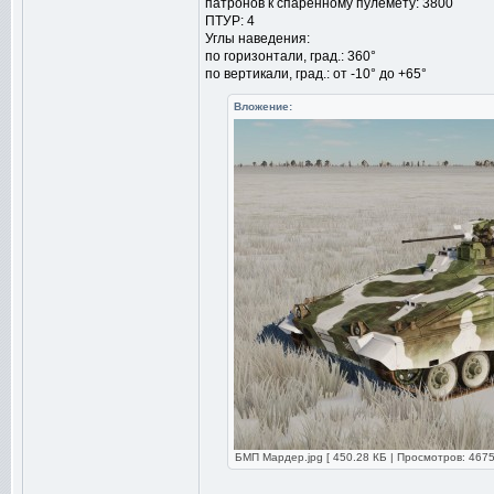
патронов к спаренному пулемету: 3800
ПТУР: 4
Углы наведения:
по горизонтали, град.: 360°
по вертикали, град.: от -10° до +65°
Вложение:
БМП Мардер.jpg [ 450.28 КБ | Просмотров: 4675