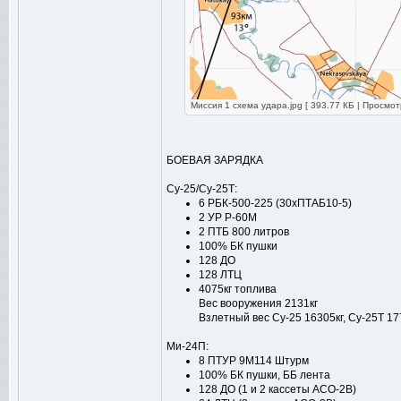
Миссия 1 схема удара.jpg [ 393.77 КБ | Просмот
БОЕВАЯ ЗАРЯДКА
Су-25/Су-25Т:
6 РБК-500-225 (30хПТАБ10-5)
2 УР Р-60М
2 ПТБ 800 литров
100% БК пушки
128 ДО
128 ЛТЦ
4075кг топлива
Вес вооружения 2131кг
Взлетный вес Су-25 16305кг, Су-25Т 17
Ми-24П:
8 ПТУР 9М114 Штурм
100% БК пушки, ББ лента
128 ДО (1 и 2 кассеты АСО-2В)