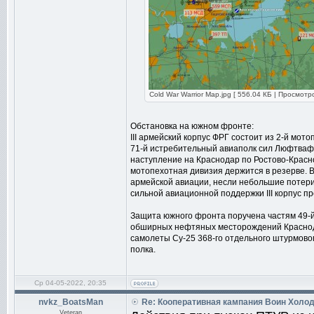
Cold War Warrior Map.jpg [ 556.04 КБ | Просмотр
Обстановка на южном фронте:
III армейский корпус ФРГ состоит из 2-й мот
71-й истребительный авиаполк сил Люфтваффе
наступление на Краснодар по Ростово-Красно
мотопехотная дивизия держится в резерве. 
армейской авиации, несли небольшие потери 
сильной авиационной поддержки III корпус п
Защита южного фронта поручена частям 49-й
обширных нефтяных месторождений Краснод
самолеты Су-25 368-го отдельного штурмовог
полка.
Ср 04-05-2022, 20:35
nvkz_BoatsMan
Re: Кооперативная кампания Воин Холо
Veteran