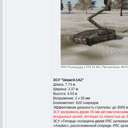
РЛО Роланд.jpg [ 479.14 КБ | Просмотров: 4675
ЗСУ "Gepard-1A2"
Длина: 7.73 м
Ширина: 3.37 м
Высота: 4.03 м
Вооружение: 2 x 35 мм
Боекомплект: 620 снарядов
Эффективная дальность стрельбы: до 3000 
ЗСУ вооружена двумя 35-мм автоматическим
воздушных целей, летящих со скоростью до 350
ЗСУ «Гепард» оснащена двумя РЛС целеуказ
«Альбис», расположенной спереди. РЛС цел