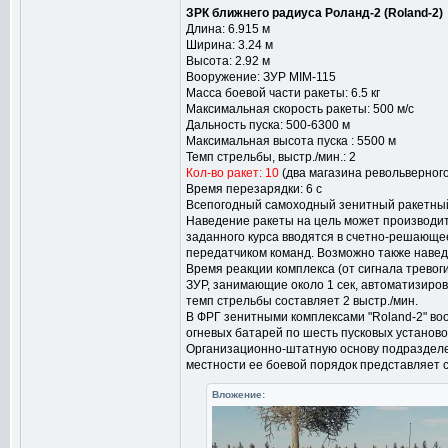
ЗРК ближнего радиуса Роланд-2 (Roland-2)
Длина: 6.915 м
Ширина: 3.24 м
Высота: 2.92 м
Вооружение: ЗУР MIM-115
Масса боевой части ракеты: 6.5 кг
Максимальная скорость ракеты: 500 м/с
Дальность пуска: 500-6300 м
Максимальная высота пуска : 5500 м
Темп стрельбы, выстр./мин.: 2
Кол-во ракет: 10
(два магазина револьверного
Время перезарядки: 6 с
Всепогодный самоходный зенитный ракетный 
Наведение ракеты на цель может производит
заданного курса вводятся в счетно-решающе
передатчиком команд. Возможно также наве
Время реакции комплекса (от сигнала тревоги
ЗУР, занимающие около 1 сек, автоматизиро
темп стрельбы составляет 2 выстр./мин.
В ФРГ зенитными комплексами "Roland-2" во
огневых батарей по шесть пусковых установо
Организационно-штатную основу подразделен
местности ее боевой порядок представляет со
Вложение: