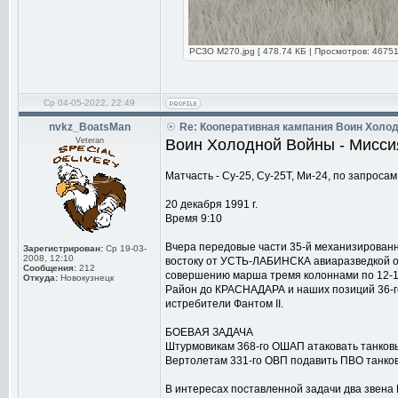
РСЗО М270.jpg [ 478.74 КБ | Просмотров: 46751
Ср 04-05-2022, 22:49
nvkz_BoatsMan
Re: Кооперативная кампания Воин Холо
Veteran
Воин Холодной Войны - Мисси
Матчасть - Су-25, Су-25Т, Ми-24, по запросам
20 декабря 1991 г.
Время 9:10
Вчера передовые части 35-й механизированн
Зарегистрирован:
Ср 19-03-
2008, 12:10
востоку от УСТЬ-ЛАБИНСКА авиаразведкой об
Сообщения:
212
совершению марша тремя колоннами по 12-15
Откуда:
Новокузнецк
Район до КРАСНАДАРА и наших позиций 36-го
истребители Фантом II.
БОЕВАЯ ЗАДАЧА
Штурмовикам 368-го ОШАП атаковать танков
Вертолетам 331-го ОВП подавить ПВО танков
В интересах поставленной задачи два звена