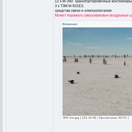
12 х M-390: Транспортировочные контейнеры 
3 х ТЗМ М-501Е3;
средства связи и электропитания.
Может поражать сверхзвуковые воздушные цели
Вложение:
ЗРК Хок.jpg [ 224.18 КБ | Просмотров: 46751 ]