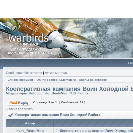
FA
Сообщения без ответов
|
Активные темы
Список форумов
»
Online-cервер il2.tomsk.ru
»
Коопы на сервере
Кооперативная кампания Воин Холодной
Модераторы:
Hotdog
,
nvkz_BoatsMan
,
TUS_Fenritz
Страница
1
из
1
[ Сообщений: 19 ]
Версия для печати
Кооперативная кампания Воин Холодной Войны
Автор
nvkz_BoatsMan
Кооперативная кампания Воин Холодно